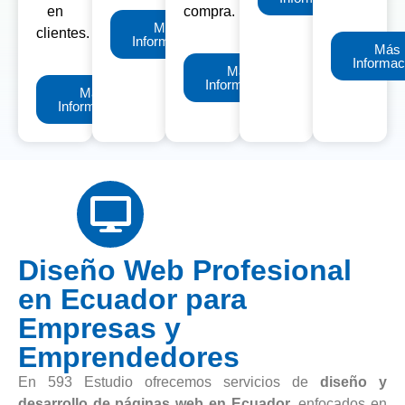
en
compra.
Más
clientes.
Información
Más
Informac
Más
Información
Más
Información
Diseño Web Profesional
en Ecuador para
Empresas y
Emprendedores
En 593 Estudio ofrecemos servicios de
diseño y
desarrollo de páginas web en Ecuador
, enfocados en