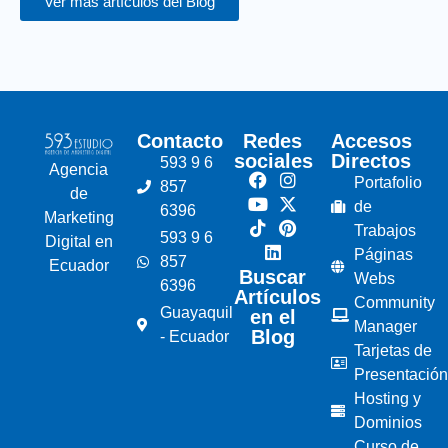
Ver más artículos del Blog
Contacto
Redes
Accesos
sociales
Directos
593 9 6
Agencia
Portafolio
857
de
de
6396
Marketing
Trabajos
593 9 6
Digital en
Páginas
857
Ecuador
Buscar
Webs
6396
Artículos
Community
Guayaquil
en el
Manager
Blog
- Ecuador
Tarjetas de
Presentación
Hosting y
Dominios
Curso de