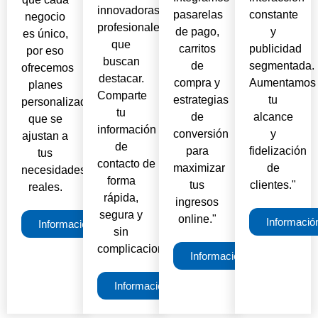
innovadoras para
pasarelas
constante
negocio
profesionales
de pago,
y
es único,
que
carritos
publicidad
por eso
buscan
de
segmentada.
ofrecemos
destacar.
compra y
Aumentamos
planes
Comparte
estrategias
tu
personalizados
tu
de
alcance
que se
información
conversión
y
ajustan a
de
para
fidelización
tus
contacto de
maximizar
de
necesidades
forma
tus
clientes."
reales.
rápida,
ingresos
segura y
online."
Informació
Información
sin
complicaciones.
Información
Información