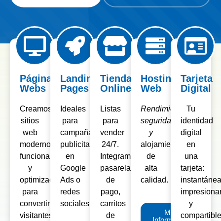
Páginas
Landing
Tiendas
Hosting
Tarjeta
Webs
Pages
Online
Web
Digital
Creamos
Ideales
Listas
Rendimiento,
Tu
sitios
para
para
seguridad
identidad
web
campañas
vender
y
digital
modernos,
publicitarias
24/7.
alojamiento
en
funcionales
en
Integramos
de
una
y
Google
pasarelas
alta
tarjeta:
optimizados
Ads o
de
calidad.
instantánea
para
redes
pago,
impresiona
convertir
sociales.
carritos
y
Más
visitantes
de
compartible
Información