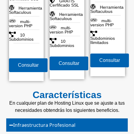
GRATIS
Cerfificado SSL
Herramienta
Herramienta
Softaculous
Softaculous
Herramienta
Softaculous
multi-
multi-
version PHP
version PHP
multi-
version PHP
10
Subdominios
Subdominios
10
Ilimitados
Subdominios
Consultar
Consultar
Consultar
Características
En cualquier plan de Hosting Linux que se ajuste a tus
necesidades obtendrás los siguientes beneficios.
Infraestructura Profesional