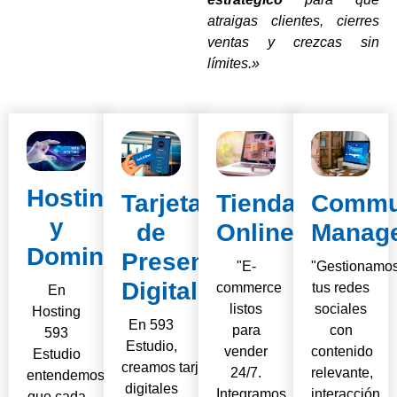
atraigas clientes, cierres
ventas y crezcas sin
límites.»
Hosting
Tarjeta
Tiendas
Commu
y
de
Online
Manag
Dominios
Presentación
"E-
"Gestionamo
Digital
commerce
tus redes
En
listos
sociales
Hosting
En 593
para
con
593
Estudio,
vender
contenido
Estudio
creamos tarjetas
24/7.
relevante,
entendemos
digitales
Integramos
interacción
que cada