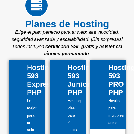
Planes de Hosting
Elige el plan perfecto para tu web: alta velocidad,
seguridad avanzada y escalabilidad. ¡Sin sorpresas!
Todos incluyen
certificado SSL gratis y asistencia
técnica permanente
.
Hosting
Hosting
Hostin
593
593
593
Express
Junior
PRO
PHP
PHP
PHP
Lo
Hosting
Hosting
mejor
ideal
para
para
para
múltiples
un
2
sitios
solo
sitios.