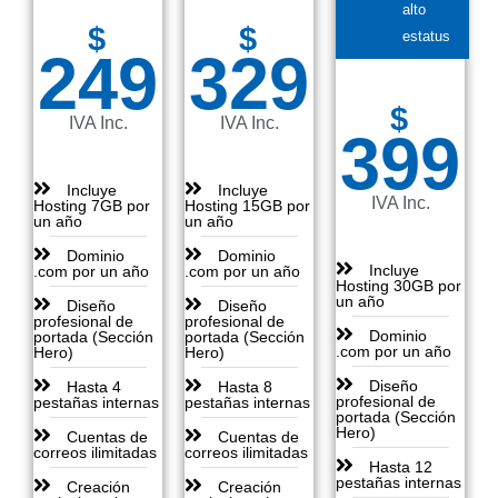
alto
$
$
estatus
249
329
$
IVA Inc.
IVA Inc.
399
Incluye
Incluye
IVA Inc.
Hosting 7GB por
Hosting 15GB por
un año
un año
Dominio
Dominio
Incluye
.com por un año
.com por un año
Hosting 30GB por
un año
Diseño
Diseño
profesional de
profesional de
Dominio
portada (Sección
portada (Sección
.com por un año
Hero)
Hero)
Diseño
Hasta 4
Hasta 8
profesional de
pestañas internas
pestañas internas
portada (Sección
Hero)
Cuentas de
Cuentas de
correos ilimitadas
correos ilimitadas
Hasta 12
pestañas internas
Creación
Creación