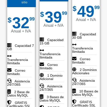
sitio
49
$
99
39
$
99
32
$
99
Anual + IVA
Anual + IVA
Anual + IVA
Capacidad
30 GB
Capacidad
15 GB
Capacidad 7
Transferencia
GB
Ilimitada
Transferencia
Ilimitada
Correo
Transferencia
Ilimitado
Ilimitada
Correo
Ilimitado
2 Dominios
Correo
Adicionales
Ilimitado
1 Dominio
Adicional
Asistencia
Asistencia
24/7/365
24/7/365
Asistencia
24/7/365
10 Bases de
2 Base de
Datos MySQL
Datos MySQL
3 Bases de
Datos MySQL
GRATIS
GRATIS
Cerfificado SSL
Cerfificado SSL