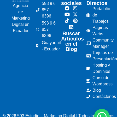
sociales
Directos
593 9 6
Agencia
Portafolio
857
de
de
6396
Marketing
Trabajos
593 9 6
Digital en
Páginas
857
Ecuador
Buscar
Webs
6396
Artículos
Community
Guayaquil
en el
Manager
Blog
- Ecuador
Tarjetas de
Presentación
Hosting y
Dominios
Curso de
Wordpress
Blog
Contáctenos
© 2026 593 Estudio – Marketing Digital | Todos los derechos