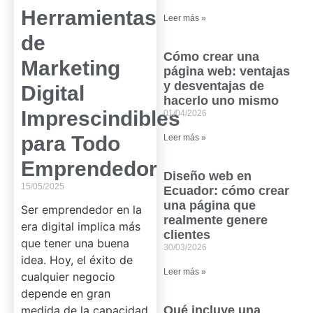
Herramientas
Leer más »
de
Cómo crear una
Marketing
página web: ventajas
y desventajas de
Digital
hacerlo uno mismo
Imprescindibles
01/04/2026
para Todo
Leer más »
Emprendedor
Diseño web en
15/05/2025
Ecuador: cómo crear
una página que
Ser emprendedor en la
realmente genere
era digital implica más
clientes
que tener una buena
30/03/2026
idea. Hoy, el éxito de
Leer más »
cualquier negocio
depende en gran
medida de la capacidad
Qué incluye una