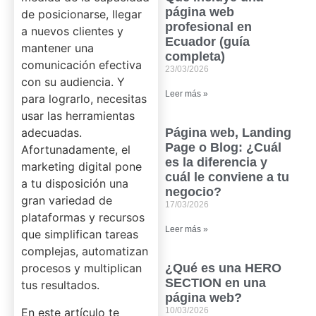
página web
de posicionarse, llegar
profesional en
a nuevos clientes y
Ecuador (guía
mantener una
completa)
comunicación efectiva
23/03/2026
con su audiencia. Y
Leer más »
para lograrlo, necesitas
usar las herramientas
adecuadas.
Página web, Landing
Page o Blog: ¿Cuál
Afortunadamente, el
es la diferencia y
marketing digital pone
cuál le conviene a tu
a tu disposición una
negocio?
gran variedad de
17/03/2026
plataformas y recursos
Leer más »
que simplifican tareas
complejas, automatizan
procesos y multiplican
¿Qué es una HERO
SECTION en una
tus resultados.
página web?
En este artículo te
10/03/2026