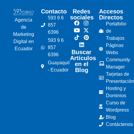
Contacto
Redes
Accesos
sociales
Directos
593 9 6
Agencia
Portafolio
857
de
de
6396
Marketing
Trabajos
593 9 6
Digital en
Páginas
857
Ecuador
Buscar
Webs
6396
Artículos
Community
Guayaquil
en el
Manager
Blog
- Ecuador
Tarjetas de
Presentación
Hosting y
Dominios
Curso de
Wordpress
Blog
Contáctenos