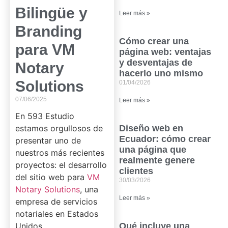
Bilingüe y
Leer más »
Branding
Cómo crear una
para VM
página web: ventajas
y desventajas de
Notary
hacerlo uno mismo
Solutions
01/04/2026
07/06/2025
Leer más »
En 593 Estudio
estamos orgullosos de
Diseño web en
Ecuador: cómo crear
presentar uno de
una página que
nuestros más recientes
realmente genere
proyectos: el desarrollo
clientes
del sitio web para
VM
30/03/2026
Notary Solutions
, una
Leer más »
empresa de servicios
notariales en Estados
Unidos.
Qué incluye una