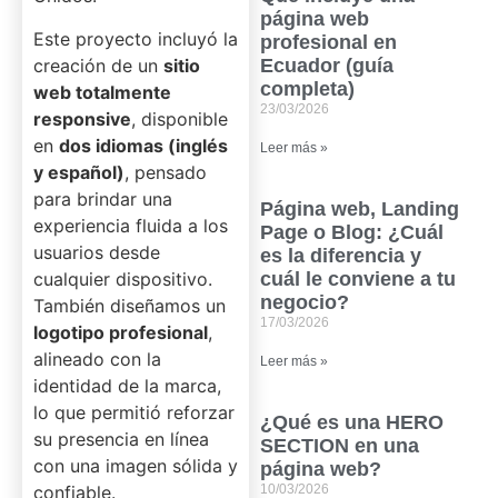
página web
Este proyecto incluyó la
profesional en
creación de un
sitio
Ecuador (guía
completa)
web totalmente
23/03/2026
responsive
, disponible
en
dos idiomas (inglés
Leer más »
y español)
, pensado
para brindar una
Página web, Landing
experiencia fluida a los
Page o Blog: ¿Cuál
usuarios desde
es la diferencia y
cualquier dispositivo.
cuál le conviene a tu
negocio?
También diseñamos un
17/03/2026
logotipo profesional
,
alineado con la
Leer más »
identidad de la marca,
lo que permitió reforzar
¿Qué es una HERO
su presencia en línea
SECTION en una
con una imagen sólida y
página web?
confiable.
10/03/2026