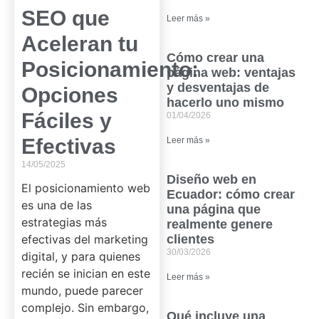
SEO que
Leer más »
Aceleran tu
Cómo crear una
Posicionamiento:
página web: ventajas
y desventajas de
Opciones
hacerlo uno mismo
Fáciles y
01/04/2026
Efectivas
Leer más »
14/05/2025
Diseño web en
El posicionamiento web
Ecuador: cómo crear
es una de las
una página que
estrategias más
realmente genere
efectivas del marketing
clientes
30/03/2026
digital, y para quienes
recién se inician en este
Leer más »
mundo, puede parecer
complejo. Sin embargo,
Qué incluye una