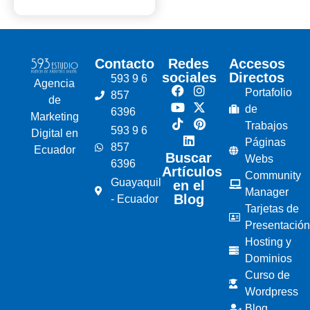
Contacto
Redes
Accesos
sociales
Directos
593 9 6
Agencia
Portafolio
857
de
de
6396
Marketing
Trabajos
593 9 6
Digital en
Páginas
857
Ecuador
Buscar
Webs
6396
Artículos
Community
Guayaquil
en el
Manager
Blog
- Ecuador
Tarjetas de
Presentación
Hosting y
Dominios
Curso de
Wordpress
Blog