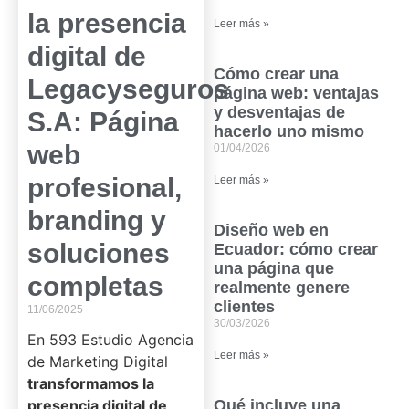
la presencia
Leer más »
digital de
Cómo crear una
Legacyseguros
página web: ventajas
y desventajas de
S.A: Página
hacerlo uno mismo
web
01/04/2026
profesional,
Leer más »
branding y
Diseño web en
soluciones
Ecuador: cómo crear
una página que
completas
realmente genere
clientes
11/06/2025
30/03/2026
En 593 Estudio Agencia
Leer más »
de Marketing Digital
transformamos la
presencia digital de
Qué incluye una