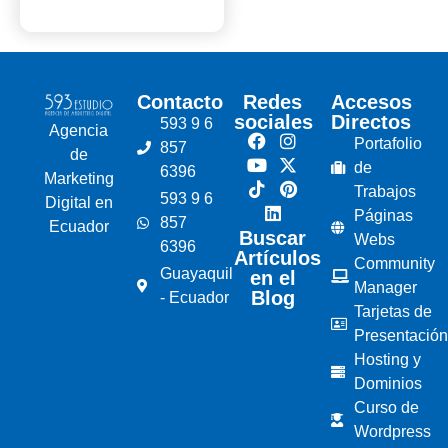
Contacto
Redes
Accesos
sociales
Directos
593 9 6
Agencia
Portafolio
857
de
de
6396
Marketing
Trabajos
593 9 6
Digital en
Páginas
857
Ecuador
Buscar
Webs
6396
Artículos
Community
Guayaquil
en el
Manager
Blog
- Ecuador
Tarjetas de
Presentación
Hosting y
Dominios
Curso de
Wordpress