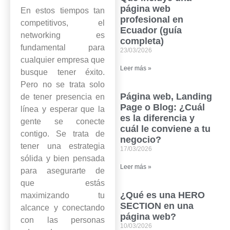
página web
En estos tiempos tan
profesional en
competitivos, el
Ecuador (guía
networking es
completa)
fundamental para
23/03/2026
cualquier empresa que
Leer más »
busque tener éxito.
Pero no se trata solo
Página web, Landing
de tener presencia en
Page o Blog: ¿Cuál
línea y esperar que la
es la diferencia y
gente se conecte
cuál le conviene a tu
contigo. Se trata de
negocio?
tener una estrategia
17/03/2026
sólida y bien pensada
Leer más »
para asegurarte de
que estás
¿Qué es una HERO
maximizando tu
SECTION en una
alcance y conectando
página web?
con las personas
10/03/2026