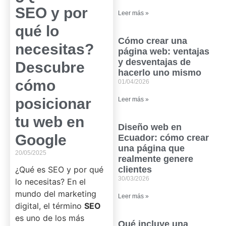
SEO y por
Leer más »
qué lo
Cómo crear una
necesitas?
página web: ventajas
y desventajas de
Descubre
hacerlo uno mismo
cómo
01/04/2026
posicionar
Leer más »
tu web en
Diseño web en
Google
Ecuador: cómo crear
una página que
20/05/2025
realmente genere
¿Qué es SEO y por qué
clientes
30/03/2026
lo necesitas? En el
mundo del marketing
Leer más »
digital, el término
SEO
es uno de los más
Qué incluye una