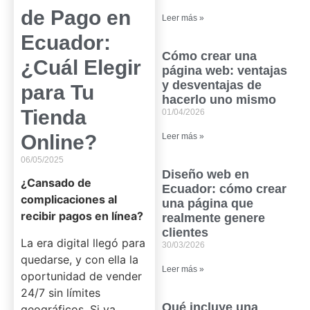
de Pago en
Leer más »
Ecuador:
Cómo crear una
¿Cuál Elegir
página web: ventajas
y desventajas de
para Tu
hacerlo uno mismo
Tienda
01/04/2026
Online?
Leer más »
06/05/2025
Diseño web en
¿Cansado de
Ecuador: cómo crear
complicaciones al
una página que
recibir pagos en línea?
realmente genere
clientes
La era digital llegó para
30/03/2026
quedarse, y con ella la
Leer más »
oportunidad de vender
24/7 sin límites
Qué incluye una
geográficos. Si ya