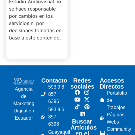
Estudio Audiovisual no
se hace responsable
por cambios en los
servicios ni por
decisiones tomadas en
base a este contenido.
Contacto
Redes
Accesos
sociales
Directos
593 9 6
Agencia
Portafolio
857
de
de
6396
Marketing
Trabajos
593 9 6
Digital en
Páginas
857
Ecuador
Buscar
Webs
6396
Artículos
Community
Guayaquil
en el