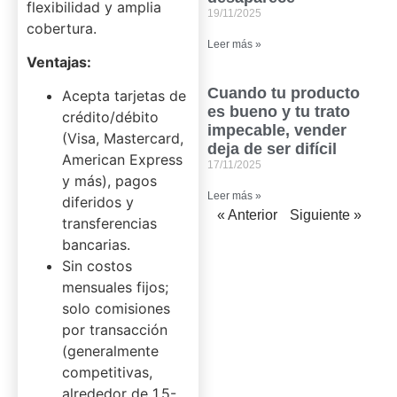
flexibilidad y amplia
19/11/2025
cobertura.
Leer más »
Ventajas:
Cuando tu producto
Acepta tarjetas de
es bueno y tu trato
crédito/débito
impecable, vender
(Visa, Mastercard,
deja de ser difícil
American Express
17/11/2025
y más), pagos
Leer más »
diferidos y
« Anterior
Siguiente »
transferencias
bancarias.
Sin costos
mensuales fijos;
solo comisiones
por transacción
(generalmente
competitivas,
alrededor de 1.5-