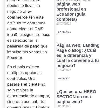
página web
decidiste llevar tu
profesional en
negocio al
e-
Ecuador (guía
commerce
(en este
completa)
artículo te contamos
23/03/2026
cómo elegir el CMS
Leer más »
ideal), el siguiente paso
es seleccionar la
Página web, Landing
pasarela de pago
que
Page o Blog: ¿Cuál
impulse tus ventas en
es la diferencia y
Ecuador.
cuál le conviene a tu
negocio?
En el país existen
17/03/2026
múltiples opciones
confiables. Una
Leer más »
pasarela eficiente no
solo mejora la
¿Qué es una HERO
experiencia de compra,
SECTION en una
sino que aumenta tus
página web?
10/03/2026
conversiones y fideliza