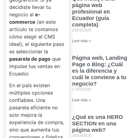
página web
decidiste llevar tu
profesional en
negocio al
e-
Ecuador (guía
commerce
(en este
completa)
artículo te contamos
23/03/2026
cómo elegir el CMS
Leer más »
ideal), el siguiente paso
es seleccionar la
Página web, Landing
pasarela de pago
que
Page o Blog: ¿Cuál
impulse tus ventas en
es la diferencia y
Ecuador.
cuál le conviene a tu
negocio?
En el país existen
17/03/2026
múltiples opciones
confiables. Una
Leer más »
pasarela eficiente no
solo mejora la
¿Qué es una HERO
experiencia de compra,
SECTION en una
sino que aumenta tus
página web?
10/03/2026
conversiones y fideliza