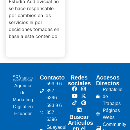
Estudio Audiovisual no
se hace responsable
por cambios en los
servicios ni por
decisiones tomadas en
base a este contenido.
Contacto
Redes
Accesos
sociales
Directos
593 9 6
Agencia
Portafolio
857
de
de
6396
Marketing
Trabajos
593 9 6
Digital en
Páginas
857
Ecuador
Buscar
Webs
6396
Artículos
Community
Guayaquil
en el