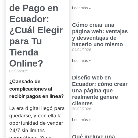
de Pago en
Leer más »
Ecuador:
Cómo crear una
¿Cuál Elegir
página web: ventajas
y desventajas de
para Tu
hacerlo uno mismo
Tienda
01/04/2026
Online?
Leer más »
06/05/2025
Diseño web en
¿Cansado de
Ecuador: cómo crear
complicaciones al
una página que
recibir pagos en línea?
realmente genere
clientes
La era digital llegó para
30/03/2026
quedarse, y con ella la
Leer más »
oportunidad de vender
24/7 sin límites
Qué incluye una
geográficos. Si ya