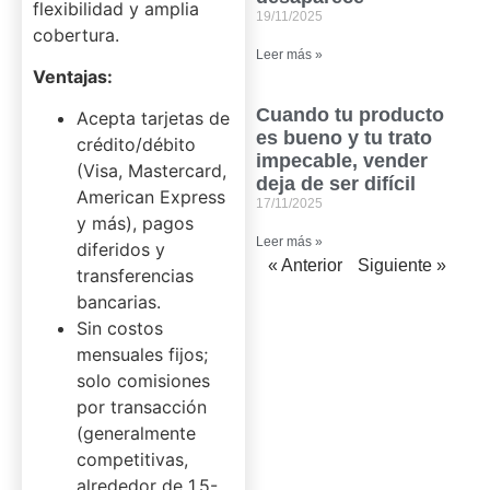
flexibilidad y amplia
19/11/2025
cobertura.
Leer más »
Ventajas:
Cuando tu producto
Acepta tarjetas de
es bueno y tu trato
crédito/débito
impecable, vender
(Visa, Mastercard,
deja de ser difícil
American Express
17/11/2025
y más), pagos
Leer más »
diferidos y
« Anterior
Siguiente »
transferencias
bancarias.
Sin costos
mensuales fijos;
solo comisiones
por transacción
(generalmente
competitivas,
alrededor de 1.5-