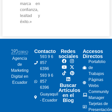
marca en
confianza,
lealtad y
éxito.»
Contacto
Redes
Accesos
sociales
Directos
593 9 6
Agencia
Portafolio
857
de
de
6396
Marketing
Trabajos
593 9 6
Digital en
Páginas
857
Ecuador
Buscar
Webs
6396
Artículos
Community
Guayaquil
en el
Manager
Blog
- Ecuador
Tarjetas de
Presentación