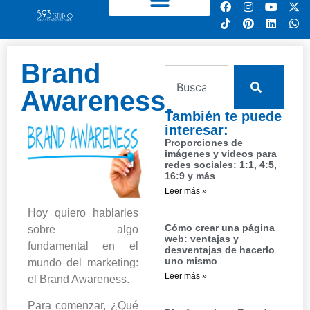
Brand
Awareness.
También te puede
interesar:
Proporciones de
imágenes y videos para
redes sociales: 1:1, 4:5,
16:9 y más
Leer más »
Hoy quiero hablarles
Cómo crear una página
sobre algo
web: ventajas y
fundamental en el
desventajas de hacerlo
uno mismo
mundo del marketing:
Leer más »
el Brand Awareness.
Para comenzar, ¿Qué