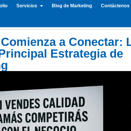
olio
Servicios
Blog de Marketing
Contáctenos
 Comienza a Conectar: 
rincipal Estrategia de
ng