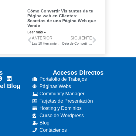
Cómo Convertir Visitantes de tu
Página web en Clientes:
Secretos de una Página Web que
Vende
Leer más »
ANTERIOR
SIGUIENTE
Las 10 Herramientas de Marketing Digital que Toda Empresa Grande en Ecuador DEBE Tener en 2025 para Multiplicar sus Ventas Digitales (y no Morir en el Intento)
Deja de Competir por Precio y Comienza a Dominar por Valor
s
Accesos Directos
Portafolio de Trabajos
el Blog
Páginas Webs
Community Manager
Tarjetas de Presentación
Hosting y Dominios
Curso de Wordpress
Blog
Contáctenos