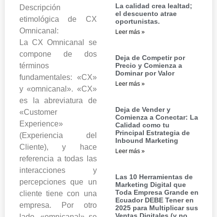
La calidad crea lealtad;
Descripción
el descuento atrae
etimológica de CX
oportunistas.
Omnicanal:
Leer más »
La CX Omnicanal se
compone de dos
Deja de Competir por
Precio y Comienza a
términos
Dominar por Valor
fundamentales: «CX»
Leer más »
y «omnicanal». «CX»
es la abreviatura de
Deja de Vender y
«Customer
Comienza a Conectar: La
Experience»
Calidad como tu
Principal Estrategia de
(Experiencia del
Inbound Marketing
Cliente), y hace
Leer más »
referencia a todas las
interacciones y
Las 10 Herramientas de
percepciones que un
Marketing Digital que
Toda Empresa Grande en
cliente tiene con una
Ecuador DEBE Tener en
empresa. Por otro
2025 para Multiplicar sus
Ventas Digitales (y no
lado, «omnicanal» se