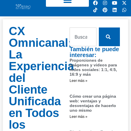
CX
Omnicanal:
También te puede
La
interesar:
Proporciones de
Experiencia
imágenes y videos para
redes sociales: 1:1, 4:5,
del
16:9 y más
Leer más »
Cliente
Cómo crear una página
Unificada
web: ventajas y
desventajas de hacerlo
en Todos
uno mismo
Leer más »
los