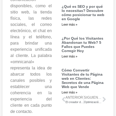
disponibles, como el
¿Qué es SEO y por qué
lo necesitas? Descubre
sitio web, la tienda
cómo posicionar tu web
física, las redes
en Google
sociales, el correo
Leer más »
electrónico, el chat en
línea y el teléfono,
¿Por Qué los Visitantes
Abandonan tu Web? 5
para brindar una
Fallos que Puedes
experiencia unificada
Corregir Hoy
al cliente. La palabra
Leer más »
«omnicanal»
representa la idea de
Cómo Convertir
abarcar todos los
Visitantes de tu Página
web en Clientes:
canales posibles y
Secretos de una Página
establecer una
Web que Vende
coherencia en la
Leer más »
ANTERIOR
SIGUIENTE
experiencia del
El creador de contenidos
Optimización de motores de búsqueda (SEO): La clave para aumentar tu visibilidad en línea
cliente en cada punto
de contacto.