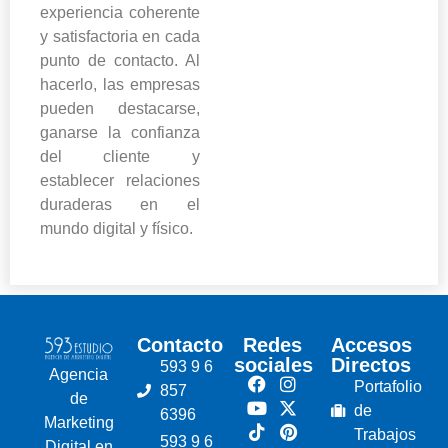
experiencia coherente
y satisfactoria en cada
punto de contacto. Al
hacerlo, las empresas
pueden destacarse,
ganarse la confianza
del cliente y
establecer relaciones
duraderas en el
mundo digital y físico.
Contacto
Redes
Accesos
sociales
Directos
593 9 6
Agencia
Portafolio
857
de
de
6396
Marketing
Trabajos
593 9 6
Digital en